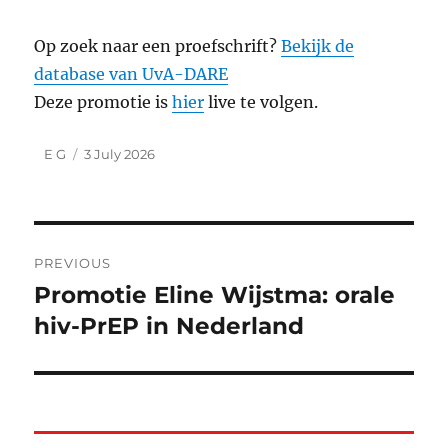
Op zoek naar een proefschrift?
Bekijk de
database van UvA-DARE
Deze promotie is
hier
live te volgen.
Author
Posted
E G
3 July 2026
on
Post
PREVIOUS
navigation
Promotie Eline Wijstma: orale
Previous
post:
hiv-PrEP in Nederland