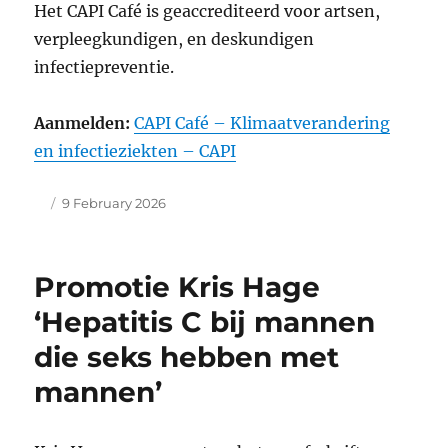
Het CAPI Café is geaccrediteerd voor artsen,
verpleegkundigen, en deskundigen
infectiepreventie.
Aanmelden:
CAPI Café – Klimaatverandering
en infectieziekten – CAPI
Author
Posted
9 February 2026
on
Promotie Kris Hage
‘Hepatitis C bij mannen
die seks hebben met
mannen’