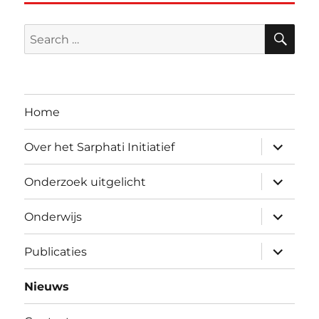
SE
Search
for:
Home
expand
Over het Sarphati Initiatief
child
menu
expand
Onderzoek uitgelicht
child
menu
expand
Onderwijs
child
menu
expand
Publicaties
child
menu
Nieuws