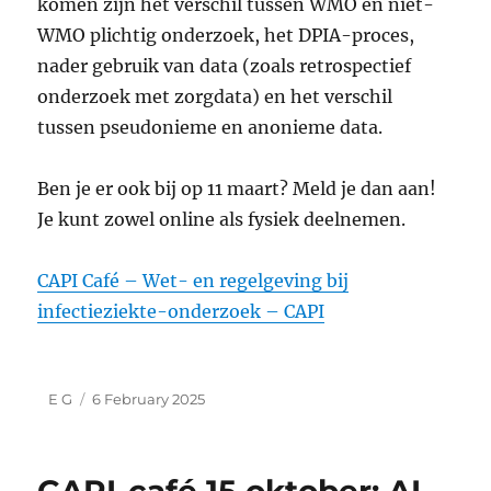
komen zijn het verschil tussen WMO en niet-
WMO plichtig onderzoek, het DPIA-proces,
nader gebruik van data (zoals retrospectief
onderzoek met zorgdata) en het verschil
tussen pseudonieme en anonieme data.
Ben je er ook bij op 11 maart? Meld je dan aan!
Je kunt zowel online als fysiek deelnemen.
CAPI Café – Wet- en regelgeving bij
infectieziekte-onderzoek – CAPI
Author
Posted
E G
6 February 2025
on
CAPI-café 15 oktober: AI-