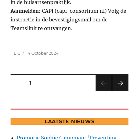
in de huisartsenpraktijk.
Aanmelden
: CAPI (capi-consortium.nl) Volg de
instructie in de bevestigingsmail om de
Teamslink te ontvangen.
Author
Posted
E G
14 October 2024
on
Posts
PAGE
1
NEXT
pagination
PAG
E
LAATSTE NIEUWS
Promotie Sophie Campman: ‘Preventing