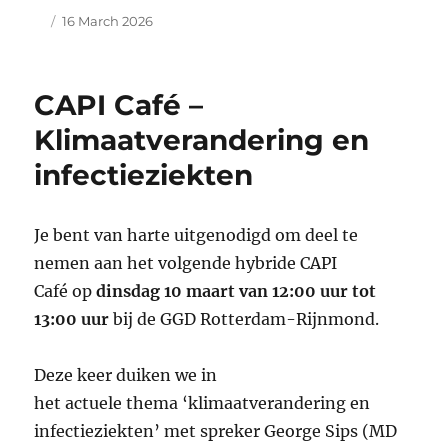
Author
Posted
16 March 2026
on
CAPI Café –
Klimaatverandering en
infectieziekten
Je bent van harte uitgenodigd om deel te
nemen aan het volgende hybride CAPI
Café op
dinsdag 10 maart van 12:00 uur tot
13:00 uur
bij de GGD Rotterdam-Rijnmond.
Deze keer duiken we in
het actuele thema ‘klimaatverandering en
infectieziekten’ met spreker George Sips (MD