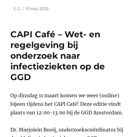
Author
Posted
E G
15 May 2025
on
CAPI Café – Wet- en
regelgeving bij
onderzoek naar
infectieziekten op de
GGD
Op dinsdag 11 maart komen we weer (online)
bijeen tijdens het CAPI Café! Deze editie vindt
plaats van 12:00-13:00 bij de GGD Amsterdam.
Dr. Marjolein Booij, onderzoekscoördinator bij