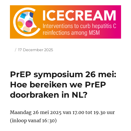
Author
Posted
17 December 2025
on
PrEP symposium 26 mei:
Hoe bereiken we PrEP
doorbraken in NL?
Maandag 26 mei 2025 van 17.00 tot 19.3o uur
(inloop vanaf 16:30)