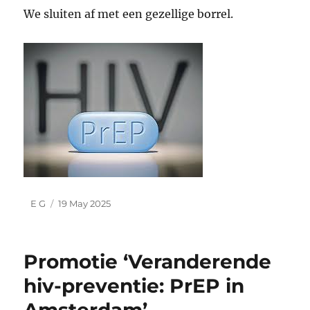
We sluiten af met een gezellige borrel.
Author
Posted
E G
19 May 2025
on
Promotie ‘Veranderende
hiv-preventie: PrEP in
Amsterdam’