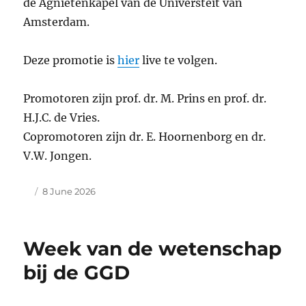
de Agnietenkapel van de Universteit van
Amsterdam.
Deze promotie is
hier
live te volgen.
Promotoren zijn prof. dr. M. Prins en prof. dr.
H.J.C. de Vries.
Copromotoren zijn dr. E. Hoornenborg en dr.
V.W. Jongen.
Author
Posted
8 June 2026
on
Week van de wetenschap
bij de GGD