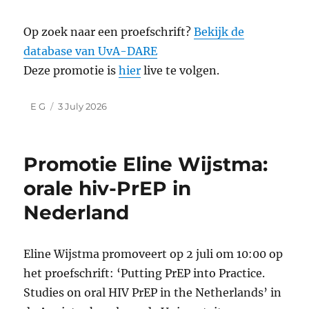
Op zoek naar een proefschrift?
Bekijk de
database van UvA-DARE
Deze promotie is
hier
live te volgen.
Author
Posted
E G
3 July 2026
on
Promotie Eline Wijstma:
orale hiv-PrEP in
Nederland
Eline Wijstma promoveert op 2 juli om 10:00 op
het proefschrift: ‘Putting PrEP into Practice.
Studies on oral HIV PrEP in the Netherlands’ in