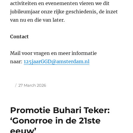
activiteiten en evenementen vieren we dit
jubileumjaar onze rijke geschiedenis, de inzet
van nu en die van later.
Contact
Mail voor vragen en meer informatie
naar:
125jaarGGD@amsterdam.nl
Author
Posted
27 March 2026
on
Promotie Buhari Teker:
‘Gonorroe in de 21ste
eeuw’