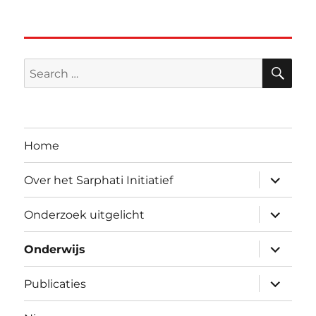
SE
Search
for:
Home
expand
Over het Sarphati Initiatief
child
menu
expand
Onderzoek uitgelicht
child
menu
expand
Onderwijs
child
menu
expand
Publicaties
child
menu