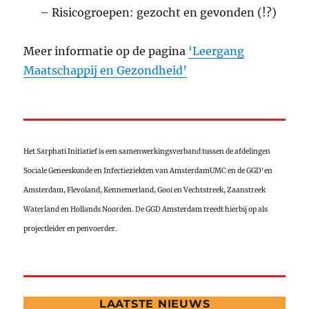
– Risicogroepen: gezocht en gevonden (!?)
Meer informatie op de pagina
‘Leergang
Maatschappij en Gezondheid’
Het Sarphati Initiatief is een samenwerkingsverband tussen de afdelingen
Sociale Geneeskunde en Infectieziekten van AmsterdamUMC en de GGD'en
Amsterdam, Flevoland, Kennemerland, Gooi en Vechtstreek, Zaanstreek
Waterland en Hollands Noorden. De GGD Amsterdam treedt hierbij op als
projectleider en penvoerder.
LAATSTE NIEUWS