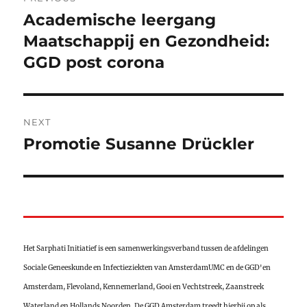
navigation
Academische leergang
Previous
post:
Maatschappij en Gezondheid:
GGD post corona
NEXT
Promotie Susanne Drückler
Next
post:
Het Sarphati Initiatief is een samenwerkingsverband tussen de afdelingen
Sociale Geneeskunde en Infectieziekten van AmsterdamUMC en de GGD'en
Amsterdam, Flevoland, Kennemerland, Gooi en Vechtstreek, Zaanstreek
Waterland en Hollands Noorden. De GGD Amsterdam treedt hierbij op als