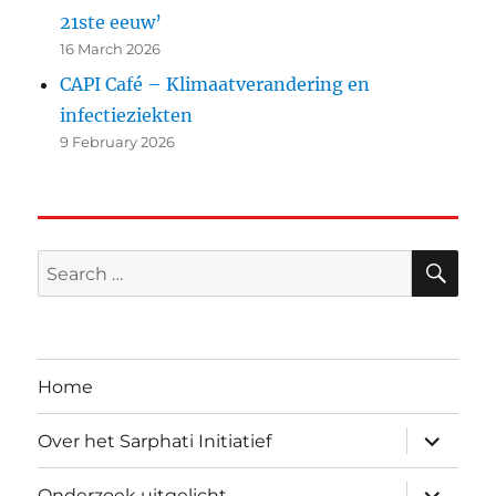
21ste eeuw’
16 March 2026
CAPI Café – Klimaatverandering en
infectieziekten
9 February 2026
SE
Search
for:
Home
expand
Over het Sarphati Initiatief
child
menu
expand
Onderzoek uitgelicht