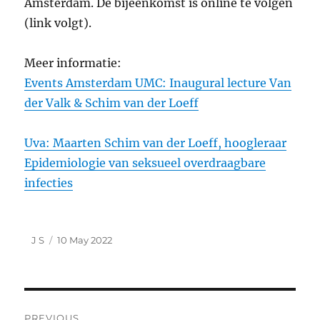
Amsterdam. De bijeenkomst is online te volgen
(link volgt).
Meer informatie:
Events Amsterdam UMC: Inaugural lecture Van
der Valk & Schim van der Loeff
Uva: Maarten Schim van der Loeff, hoogleraar
Epidemiologie van seksueel overdraagbare
infecties
Author
Posted
J S
10 May 2022
on
Post
PREVIOUS