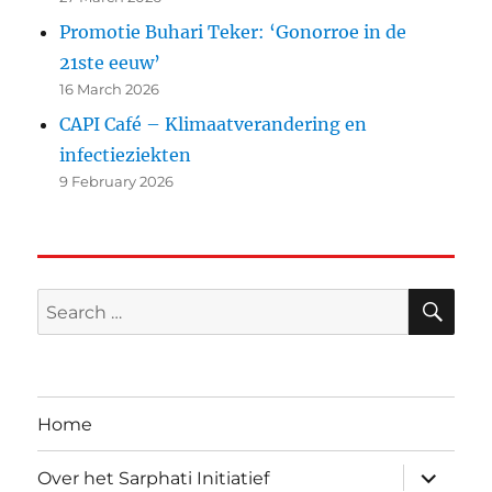
Promotie Buhari Teker: ‘Gonorroe in de
21ste eeuw’
16 March 2026
CAPI Café – Klimaatverandering en
infectieziekten
9 February 2026
SE
Search
for:
Home
expand
Over het Sarphati Initiatief
child