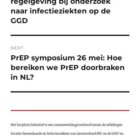
regelgeving bij onderzoek
naar infectieziekten op de
GGD
NEXT
PrEP symposium 26 mei: Hoe
Next
post:
bereiken we PrEP doorbraken
in NL?
Het Sarphati Initiatief is een samenwerkingsverband tussen de afdelingen
Sociale Geneeskunde en Infectieziekten van AmsterdamUMC en de GGD'en