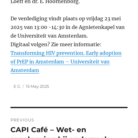
Loeff en dr. E. Hoornenborg.
De verdediging vindt plaats op vrijdag 23 mei
2025 van 13:00 -14:30 in de Agnietenkapel van
de Universiteit van Amsterdam.
Digitaal volgen? Zie meer informatie:
Transforming HIV prevention. Early adoption
of PrEP in Amsterdam – Universiteit van
Amsterdam
Author
Posted
E G
15 May 2025
on
Post
PREVIOUS
navigation
CAPI Café – Wet- en
Previous
post: