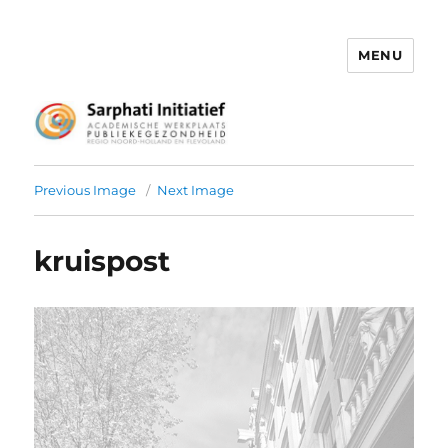
MENU
Het Sarphati Initiatief
Previous Image
Next Image
kruispost