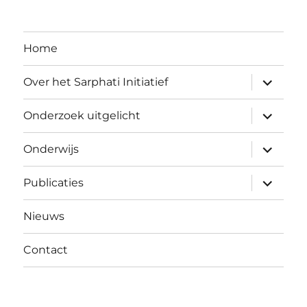
Home
expand
Over het Sarphati Initiatief
child
menu
expand
Onderzoek uitgelicht
child
menu
expand
Onderwijs
child
menu
expand
Publicaties
child
menu
Nieuws
Contact