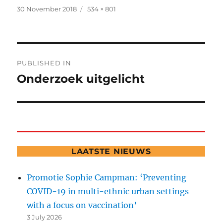
Posted
Full
30 November 2018
534 × 801
on
size
Post
PUBLISHED IN
navigation
Onderzoek uitgelicht
LAATSTE NIEUWS
Promotie Sophie Campman: ‘Preventing
COVID-19 in multi-ethnic urban settings
with a focus on vaccination’
3 July 2026