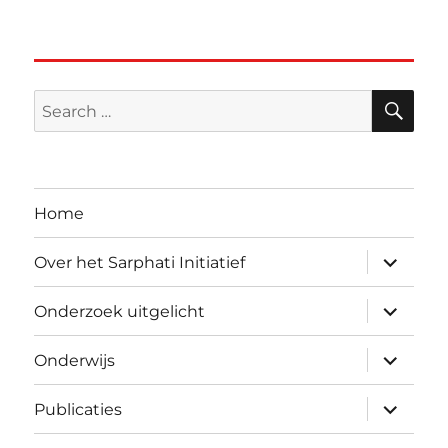
SE
Search
for:
Home
expand
Over het Sarphati Initiatief
child
menu
expand
Onderzoek uitgelicht
child
menu
expand
Onderwijs
child
menu
expand
Publicaties
child
menu