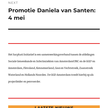
NEXT
navigation
Promotie Daniela van Santen:
Next
post:
4 mei
Het Sarphati Initiatief is een samenwerkingsverband tussen de afdelingen
Sociale Geneeskunde en Infectieziekten van AmsterdamUMC en de GGD'en
Amsterdam, Flevoland, Kennemerland, Gooi en Vechtstreek, Zaanstreek
Waterland en Hollands Noorden. De GGD Amsterdam treedt hierbij op als
projectleider en penvoerder.
LAATSTE NIEUWS